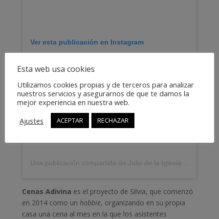
Ver esta publicación en Instagram
Esta web usa cookies
Utilizamos cookies propias y de terceros para analizar
nuestros servicios y asegurarnos de que te damos la
mejor experiencia en nuestra web.
Ajustes
ACEPTAR
RECHAZAR
Una publicación compartida de Julio de la Iglesia (@gestiondelmiedo)
Cenas Adivina
es el proyecto de Silvia, que comenzó
en 2014 como un
hobbie
, organizando en su propia
casa una cena al mes en la que los asistentes