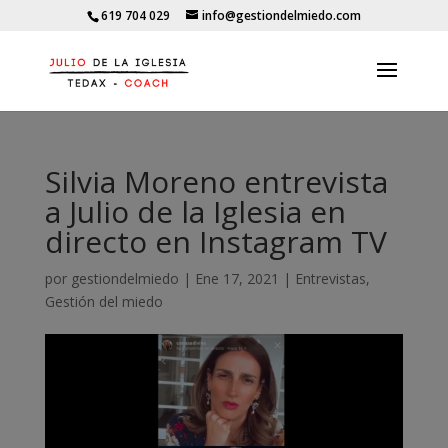
619 704 029
info@gestiondelmiedo.com
Silvia Moreno entrevista
a Julio de la Iglesia en
directo en Instagram TV
por
gestiondelmiedo
|
Ene 17, 2021
|
Entrevistas
,
Gestión del miedo