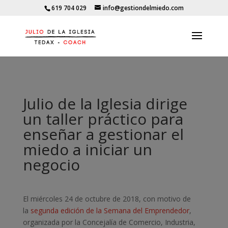
619 704 029
info@gestiondelmiedo.com
Julio de la Iglesia dirige
un taller práctico para
enseñar a gestionar el
miedo a iniciar un
negocio
El miércoles 24 de octubre de 2018, con motivo de
la
segunda edición de la Semana del Emprendedor
,
organizada por la Concejalía de Comercio, Industria,