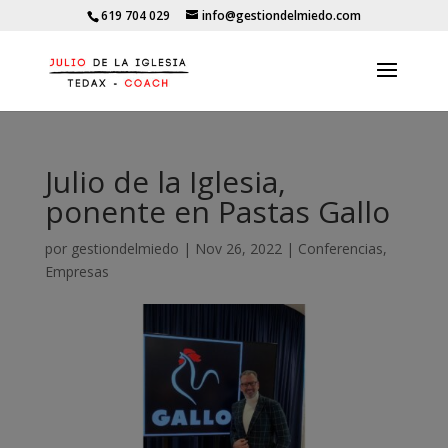
619 704 029
info@gestiondelmiedo.com
Julio de la Iglesia,
ponente en Pastas Gallo
por
gestiondelmiedo
|
Nov 26, 2022
|
Conferencias
,
Empresas