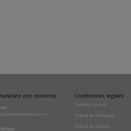
unícate con nosotros
Condiciones legales
Términos de uso
ail
fo@gestiondelmiedo.com
Política de Privacidad
Política de Cookies
eléfono