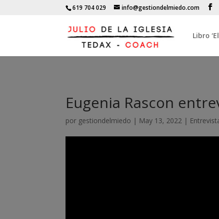
619 704 029
info@gestiondelmiedo.com
Libro ‘
Eugenia Rascon entrevis
por
gestiondelmiedo
|
May 13, 2022
|
Entrevist