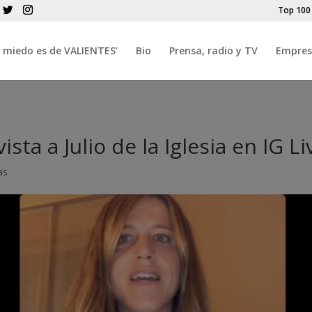
Top 100
El miedo es de VALIENTES’
Bio
Prensa, radio y TV
Empres
ta a Julio de la Iglesia en IG Li
as