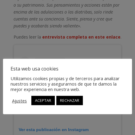
o su patrimonio. Sus pensamientos y acciones están por
encima de las adulaciones o las diatribas, solo rinde
cuentas ante su conciencia. Siente, piensa y cree que
puedes y acabarás siendo valiente».
Puedes leer la
entrevista completa en este enlace
.
Esta web usa cookies
Utilizamos cookies propias y de terceros para analizar
nuestros servicios y asegurarnos de que te damos la
mejor experiencia en nuestra web.
Ajustes
ACEPTAR
RECHAZAR
Ver esta publicación en Instagram