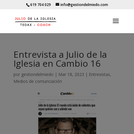
619 704 029
info@gestiondelmiedo.com
Entrevista a Julio de la
Iglesia en Cambio 16
por
gestiondelmiedo
|
Mar 18, 2023
|
Entrevistas
,
Medios de comunciación