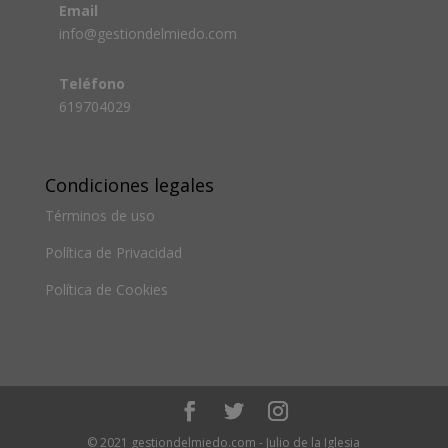
Email
info@gestiondelmiedo.com
Teléfono
619704029
Condiciones legales
Términos de uso
Política de Privacidad
Política de Cookies
© 2021 gestiondelmiedo.com - Julio de la Iglesia