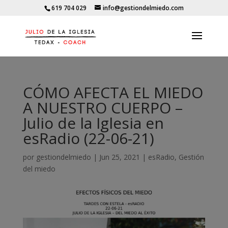
619 704 029
info@gestiondelmiedo.com
CÓMO AFECTA EL MIEDO
A NUESTRO CUERPO –
Julio de la Iglesia en
esRadio (22-06-21)
por
gestiondelmiedo
|
Jun 25, 2021
|
esRadio
,
Gestión
del miedo