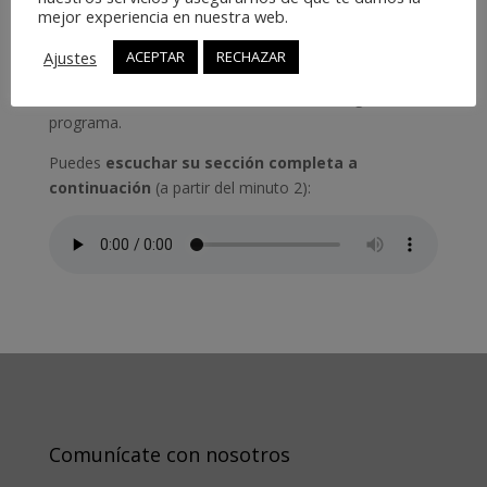
estrés.
mejor experiencia en nuestra web.
Cada martes
Estela y Julio abren un hueco para
Ajustes
ACEPTAR
RECHAZAR
hablar sobre cómo alcanzar el camino
‘Del miedo al
éxito’
, nombre de la sección de Julio de la Iglesia en el
programa.
Puedes
escuchar su sección completa a
continuación
(a partir del minuto 2):
Comunícate con nosotros