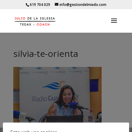
619 704 029
info@gestiondelmiedo.com
silvia-te-orienta