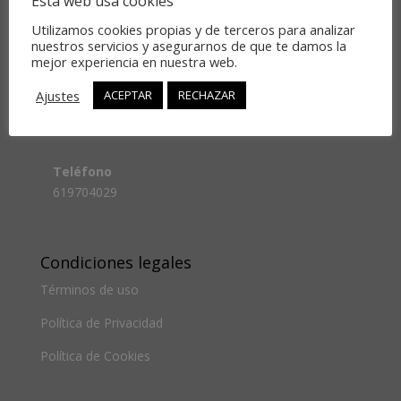
Esta web usa cookies
Utilizamos cookies propias y de terceros para analizar
nuestros servicios y asegurarnos de que te damos la
mejor experiencia en nuestra web.
Comunícate con nosotros
Ajustes
ACEPTAR
RECHAZAR
Email
info@gestiondelmiedo.com
Teléfono
619704029
Condiciones legales
Términos de uso
Política de Privacidad
Política de Cookies