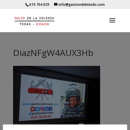
619 704 029
info@gestiondelmiedo.com
DiazNFgW4AUX3Hb