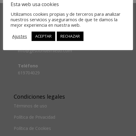
Esta web usa cookies
Utilizamos cookies propias y de terceros para analizar
nuestros servicios y asegurarnos de que te damos la
mejor experiencia en nuestra web.
Comunícate con nosotros
Ajustes
ACEPTAR
RECHAZAR
Email
info@gestiondelmiedo.com
Teléfono
619704029
Condiciones legales
Términos de uso
Política de Privacidad
Política de Cookies