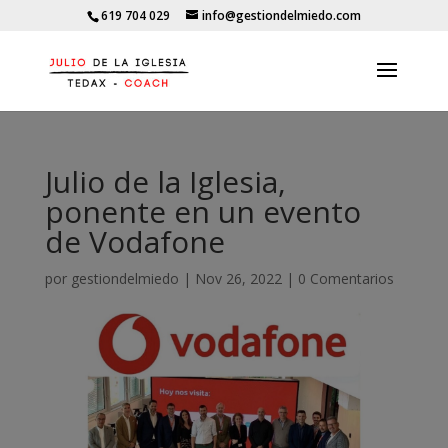
619 704 029
info@gestiondelmiedo.com
Julio de la Iglesia,
ponente en un evento
de Vodafone
por
gestiondelmiedo
|
Nov 26, 2022
|
0 Comentarios