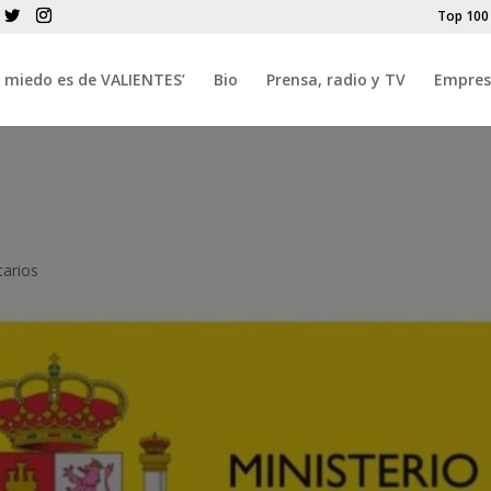
Top 100
El miedo es de VALIENTES’
Bio
Prensa, radio y TV
Empres
arios