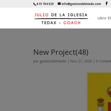
619 704 029
info@gestiondelmiedo.com
Libro ‘
New Project(48)
por
gestiondelmiedo
|
Nov 21, 2020
|
0 Coment